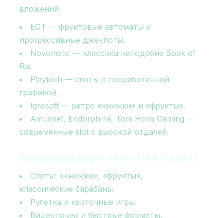
вложений.
EGT — фруктовые автоматы и
прогрессивные джекпоты.
Novomatic — классика наподобие Book of
Ra.
Playtech — слоты с проработанной
графикой.
Igrosoft — ретро «книжки» и «фрукты».
Amusnet, Endorphina, Tom Horn Gaming —
современные slot с высокой отдачей.
Категории игр и хиты Flint Casino
Слоты: «книжки», «фрукты»,
классические барабаны.
Рулетка и карточные игры.
Видеопокер и быстрые форматы.