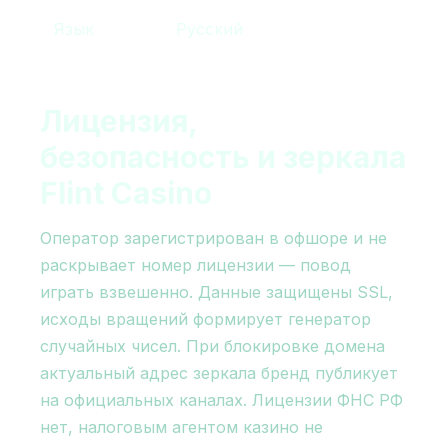
Язык
Русский
Лицензия,
безопасность и зеркала
Flint Casino
Оператор зарегистрирован в офшоре и не
раскрывает номер лицензии — повод
играть взвешенно. Данные защищены SSL,
исходы вращений формирует генератор
случайных чисел. При блокировке домена
актуальный адрес зеркала бренд публикует
на официальных каналах. Лицензии ФНС РФ
нет, налоговым агентом казино не