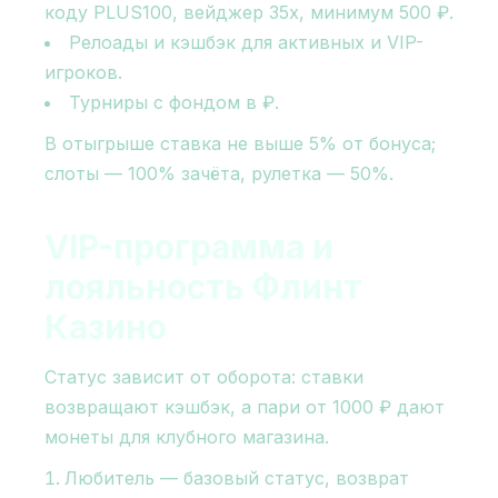
коду PLUS100, вейджер 35x, минимум 500 ₽.
Релоады и кэшбэк для активных и VIP-
игроков.
Турниры с фондом в ₽.
В отыгрыше ставка не выше 5% от бонуса;
слоты — 100% зачёта, рулетка — 50%.
VIP-программа и
лояльность Флинт
Казино
Статус зависит от оборота: ставки
возвращают кэшбэк, а пари от 1000 ₽ дают
монеты для клубного магазина.
Любитель — базовый статус, возврат