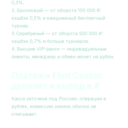
0,3%.
Бронзовый — от оборота 100 000 ₽:
кэшбэк 0,5% и ежедневный бесплатный
турнир.
Серебряный — от оборота 500 000 ₽:
кэшбэк 0,7% и больше турниров.
Высшие VIP-ранги — индивидуальные
лимиты, менеджер и обмен монет на рубли.
Платежи Flint Casino:
депозит и вывод в ₽
Касса заточена под Россию: операции в
рублях, комиссию казино обычно не
списывает.