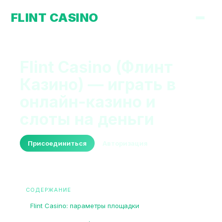
FLINT CASINO
Flint Casino (Флинт
Казино) — играть в
онлайн-казино и
слоты на деньги
Присоединиться
Авторизация
СОДЕРЖАНИЕ
Flint Casino: параметры площадки