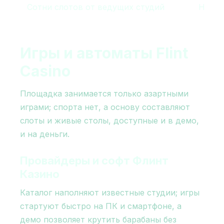
Сотни слотов от ведущих студий
Немно
Игры и автоматы Flint
Casino
Площадка занимается только азартными
играми; спорта нет, а основу составляют
слоты и живые столы, доступные и в демо,
и на деньги.
Провайдеры и софт Флинт
Казино
Каталог наполняют известные студии; игры
стартуют быстро на ПК и смартфоне, а
демо позволяет крутить барабаны без