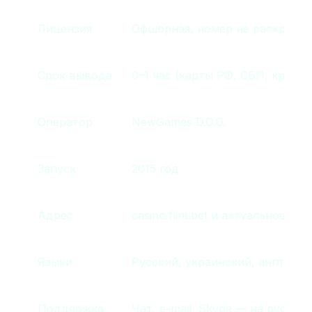
Лицензия
Офшорная, номер не раскрыт
Срок вывода
0–1 час (карты РФ, СБП, крипта
Оператор
NewGames D.O.O.
Запуск
2015 год
Адрес
casino.flint.bet и актуальное зер
Языки
Русский, украинский, английск
Поддержка
Чат, e-mail, Skype — на русско